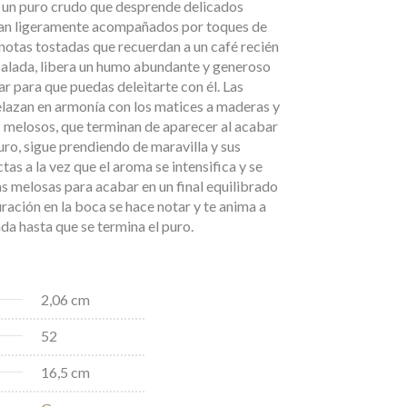
 un puro crudo que desprende delicados
van ligeramente acompañados por toques de
notas tostadas que recuerdan a un café recién
calada, libera un humo abundante y generoso
ar para que puedas deleitarte con él. Las
elazan en armonía con los matices a maderas y
 melosos, que terminan de aparecer al acabar
uro, sigue prendiendo de maravilla y sus
as a la vez que el aroma se intensifica y se
as melosas para acabar en un final equilibrado
uración en la boca se hace notar y te anima a
da hasta que se termina el puro.
2,06 cm
52
16,5 cm