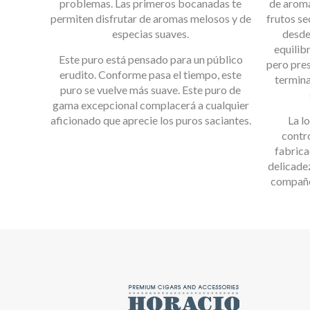
problemas. Las primeros bocanadas te
de aroma
permiten disfrutar de aromas melosos y de
frutos se
especias suaves.
desde
equilib
Este puro está pensado para un público
pero pre
erudito. Conforme pasa el tiempo, este
termina
puro se vuelve más suave. Este puro de
gama excepcional complacerá a cualquier
aficionado que aprecie los puros saciantes.
La l
contr
fabrica
delicade
compañer