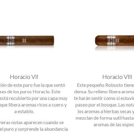
Horacio VII
Horacio VIII
ión de este puro fue la que sentó
Este pequeño Robusto tiene
ses de los puros Horacio. Este
densa. Su relleno libera arom
está recubierto por una capa muy
te harán sentir como si estuv
que libera aromas ricos a cuero y
paseo por el bosque. Las not
a establo.
los aromas a hierbas secas 
mezclan de forma sutil hasta
meras notas aparecen cuando se
aromas de las espec
el puro y sorprende la abundancia