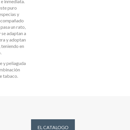
 e inmediata.
este puro
especias y
o acompañado
 pasa un rato,
 se adaptan a
era y adoptan
 teniendo en
.
e y peliaguda
ombinación
e tabaco.
EL CATALOGO