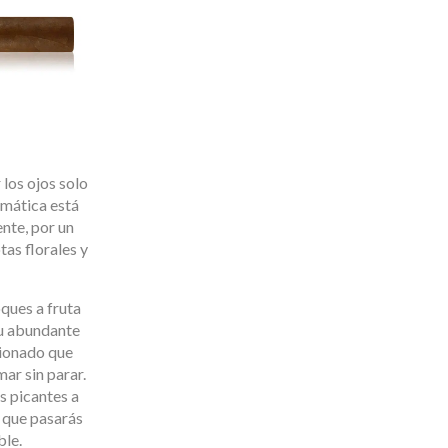
 los ojos solo
omática está
nte, por un
as florales y
oques a fruta
Su abundante
cionado que
ar sin parar.
os picantes a
a que pasarás
ble.