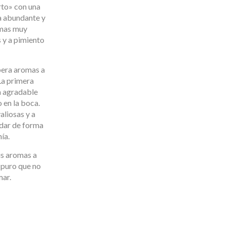
to» con una
a abundante y
omas muy
s y a pimiento
ibera aromas a
La primera
a agradable
 en la boca.
aliosas y a
adar de forma
ía.
us aromas a
 puro que no
mar.